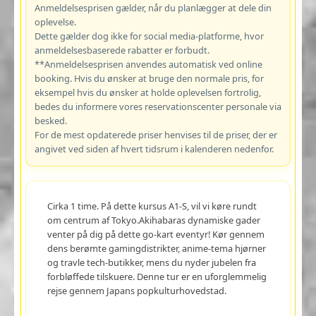
Anmeldelsesprisen gælder, når du planlægger at dele din
oplevelse.
Dette gælder dog ikke for social media-platforme, hvor
anmeldelsesbaserede rabatter er forbudt.
**Anmeldelsesprisen anvendes automatisk ved online
booking. Hvis du ønsker at bruge den normale pris, for
eksempel hvis du ønsker at holde oplevelsen fortrolig,
bedes du informere vores reservationscenter personale via
besked.
For de mest opdaterede priser henvises til de priser, der er
angivet ved siden af hvert tidsrum i kalenderen nedenfor.
Cirka 1 time. På dette kursus A1-S, vil vi køre rundt
om centrum af Tokyo.Akihabaras dynamiske gader
venter på dig på dette go-kart eventyr! Kør gennem
dens berømte gamingdistrikter, anime-tema hjørner
og travle tech-butikker, mens du nyder jubelen fra
forbløffede tilskuere. Denne tur er en uforglemmelig
rejse gennem Japans popkulturhovedstad.