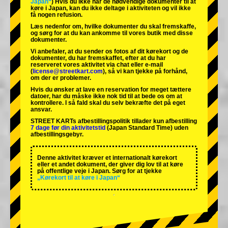
Japan“
) Hvis du ikke har de nødvendige dokumenter til at
køre i Japan, kan du ikke deltage i aktiviteten og vil ikke
få nogen refusion.
Læs nedenfor om, hvilke dokumenter du skal fremskaffe,
og sørg for at du kan ankomme til vores butik med disse
dokumenter.
Vi anbefaler, at du sender os fotos af dit kørekort og de
dokumenter, du har fremskaffet, efter at du har
reserveret vores aktivitet via chat eller e-mail
(
license@streetkart.com
), så vi kan tjekke på forhånd,
om der er problemer.
Hvis du ønsker at lave en reservation for meget tættere
datoer, har du måske ikke nok tid til at bede os om at
kontrollere. I så fald skal du selv bekræfte det på eget
ansvar.
STREET KARTs afbestillingspolitik tillader kun afbestilling
7 dage før din aktivitetstid
(Japan Standard Time) uden
afbestillingsgebyr.
Denne aktivitet kræver et internationalt kørekort
eller et andet dokument, der giver dig lov til at køre
på offentlige veje i Japan. Sørg for at tjekke
„Kørekort til at køre i Japan“