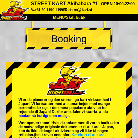
STREET KART Akihabara #1
OPEN 10:00-22:00
📞+81-80-1199-1199
📧
shina@kart.st
MENU/Skift butik
TOP
Booking
Om
Specifikationer
Pris
Adgang
Stemme
FAQ
Virksomhed
Booking
Skift butik
Tokyo Shinagawa
Tokyo Akihabara#1
Tokyo Akihabara#2
Tokyo Shibuya
Vi er de
pionerer
og
den største go-kart virksomhed
i
Tokyo Shibuya Annex
Tokyo Bay
Japan! Vi fortsætter med at samarbejde med
mange
berømtheder
og er den
mest populære aktivitet
for
rejsende til Japan! Derfor anbefaler vi stærkt, at du
Tokyo Asakusa
Osaka
booker så hurtigt som muligt.
Vær opmærksom! Hvis du ankommer til vores butik uden
Okinawa
de nødvendige originale dokumenter til at køre i Japan,
kan du ikke deltage i aktiviteten og vil ikke få nogen
refusion.
(beskrevet nedenfor
„Kørekort til at køre i