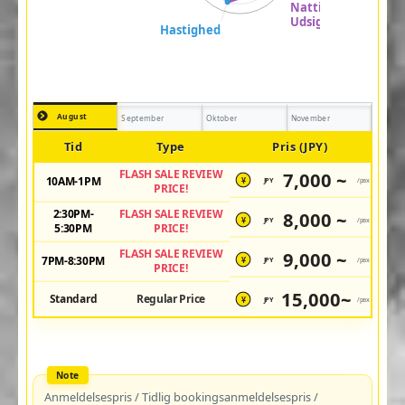
August
September
Oktober
November
Tid
Type
Pris (JPY)
FLASH SALE REVIEW
7,000 ~
10AM-1PM
JPY
/pax
¥
PRICE!
2:30PM-
FLASH SALE REVIEW
8,000 ~
JPY
/pax
¥
5:30PM
PRICE!
FLASH SALE REVIEW
9,000 ~
7PM-8:30PM
JPY
/pax
¥
PRICE!
15,000~
Standard
Regular Price
JPY
/pax
¥
Anmeldelsespris / Tidlig bookingsanmeldelsespris /