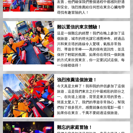
友善，他們確保我們整個過程中都感到舒適
和安全。強烈推薦給任何想在東京心臟地帶
尋找有趣冒險的人！
難以置信的東京體驗！
這是一個難忘的經歷！我們在晚上參加了這
個旅遊，城市的燈光讓它感覺神奇。經過品
川和東京塔的路線令人驚嘆，氣氛非常熱
烈。導遊非常棒——真的很有資訊性，並且
保持了輕鬆的氛圍。如果你在尋找一個刺激
的方式來欣賞東京，你一定要試試這個。每
一分鐘都值得！
強烈推薦這個旅遊！
今天真是太棒了！我和我的伴侶參加了這個
旅遊，這是我們東京之行中最精彩的部分之
一。在街道上巡遊，背景是東京塔的景色，
簡直太驚人了。我們的導遊非常熱心，幫我
們拍了很多照片。感覺就像在拍電影一樣！
如果你在東京，千萬不要錯過這個旅遊。
難忘的家庭冒險！